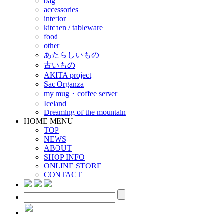
bag
accessories
interior
kitchen / tableware
food
other
あたらしいもの
古いもの
AKITA project
Sac Organza
my mug・coffee server
Iceland
Dreaming of the mountain
HOME MENU
TOP
NEWS
ABOUT
SHOP INFO
ONLINE STORE
CONTACT