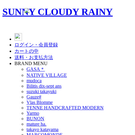
SUNNY CLOUDY RAINY
ログイン・会員登録
カートの中
送料・お支払方法
BRAND MENU
GASA＊
NATIVE VILLAGE
mudoca
Bilitis dix-sept ans
suzuki takayuki
Gauze#
Vlas Blomme
TENNE HANDCRAFTED MODERN
Yarmo
BUNON
mature ha.
takayo katayama
MARCOMONDE