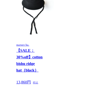
mature ha.
【SALE：
30%off】cotton
bishu ridge
hat（black）
13,860円
税込