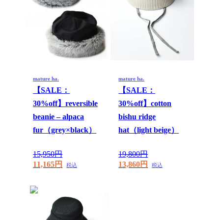
mature ha.
mature ha.
【SALE：
【SALE：
30%off】reversible
30%off】cotton
beanie – alpaca
bishu ridge
fur（grey×black）
hat（light beige）
15,950円
19,800円
11,165円
13,860円
税込
税込