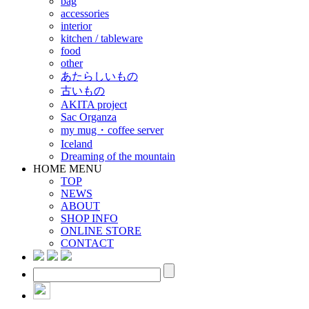
bag
accessories
interior
kitchen / tableware
food
other
あたらしいもの
古いもの
AKITA project
Sac Organza
my mug・coffee server
Iceland
Dreaming of the mountain
HOME MENU
TOP
NEWS
ABOUT
SHOP INFO
ONLINE STORE
CONTACT