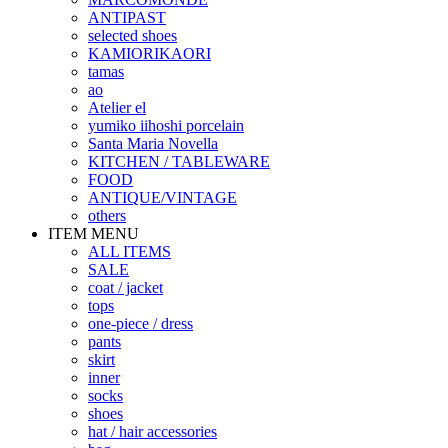
ANTIPAST
selected shoes
KAMIORIKAORI
tamas
ao
Atelier el
yumiko iihoshi porcelain
Santa Maria Novella
KITCHEN / TABLEWARE
FOOD
ANTIQUE/VINTAGE
others
ITEM MENU
ALL ITEMS
SALE
coat / jacket
tops
one-piece / dress
pants
skirt
inner
socks
shoes
hat / hair accessories