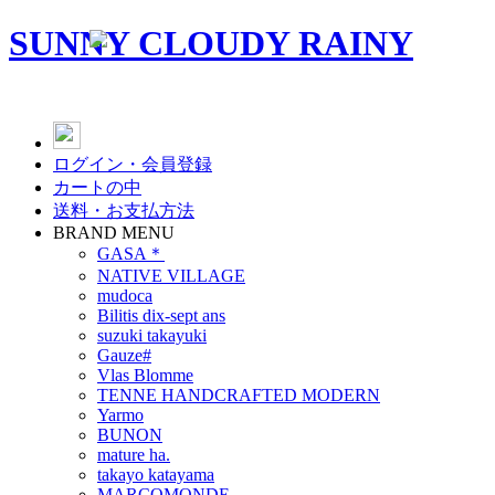
SUNNY CLOUDY RAINY
ログイン・会員登録
カートの中
送料・お支払方法
BRAND MENU
GASA＊
NATIVE VILLAGE
mudoca
Bilitis dix-sept ans
suzuki takayuki
Gauze#
Vlas Blomme
TENNE HANDCRAFTED MODERN
Yarmo
BUNON
mature ha.
takayo katayama
MARCOMONDE