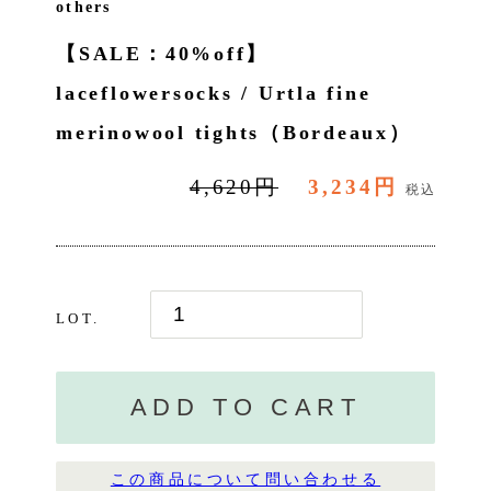
others
【SALE：40%off】
laceflowersocks / Urtla fine
merinowool tights（Bordeaux）
4,620円
3,234円
税込
LOT.
ADD TO CART
この商品について問い合わせる