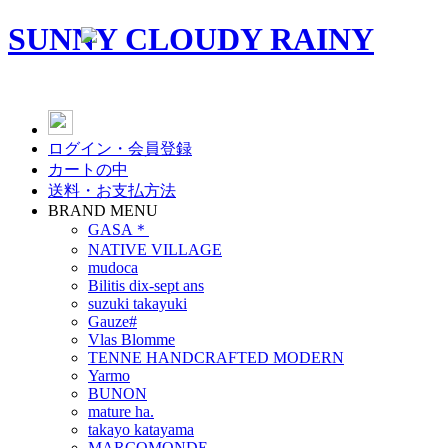
SUNNY CLOUDY RAINY
ログイン・会員登録
カートの中
送料・お支払方法
BRAND MENU
GASA＊
NATIVE VILLAGE
mudoca
Bilitis dix-sept ans
suzuki takayuki
Gauze#
Vlas Blomme
TENNE HANDCRAFTED MODERN
Yarmo
BUNON
mature ha.
takayo katayama
MARCOMONDE