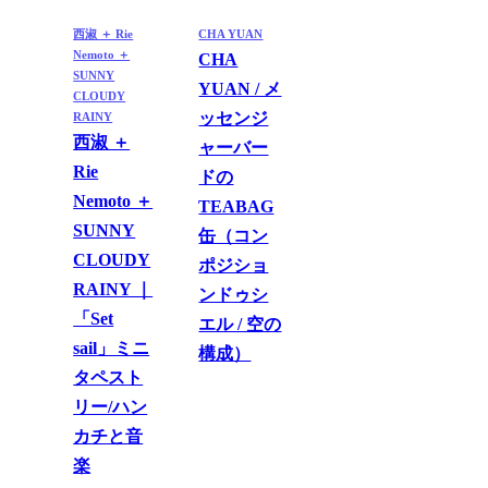
西淑 ＋ Rie
CHA YUAN
Nemoto ＋
CHA
SUNNY
YUAN / メ
CLOUDY
ッセンジ
RAINY
西淑 ＋
ャーバー
Rie
ドの
Nemoto ＋
TEABAG
SUNNY
缶（コン
CLOUDY
ポジショ
RAINY ｜
ンドゥシ
「Set
エル / 空の
sail」ミニ
構成）
タペスト
リー/ハン
カチと音
楽