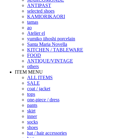
ANTIPAST
selected shoes
KAMIORIKAORI
tamas
ao
Atelier el
yumiko iihoshi porcelain
Santa Maria Novella
KITCHEN / TABLEWARE
FOOD
ANTIQUE/VINTAGE
others
ITEM MENU
ALL ITEMS
SALE
coat / jacket
tops
one-piece / dress
pants
skirt
inner
socks
shoes
hat / hair accessories