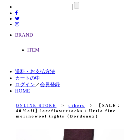
BRAND
ITEM
送料・お支払方法
カートの中
ログイン
／
会員登録
HOME
ONLINE STORE
>
others
>
【SALE：
40%off】laceflowersocks / Urtla fine
merinowool tights（Bordeaux）