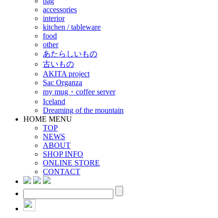
bag
accessories
interior
kitchen / tableware
food
other
あたらしいもの
古いもの
AKITA project
Sac Organza
my mug・coffee server
Iceland
Dreaming of the mountain
HOME MENU
TOP
NEWS
ABOUT
SHOP INFO
ONLINE STORE
CONTACT