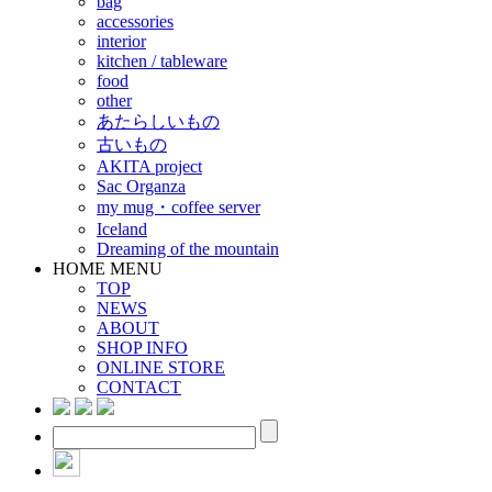
bag
accessories
interior
kitchen / tableware
food
other
あたらしいもの
古いもの
AKITA project
Sac Organza
my mug・coffee server
Iceland
Dreaming of the mountain
HOME MENU
TOP
NEWS
ABOUT
SHOP INFO
ONLINE STORE
CONTACT