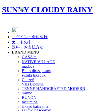
SUNNY CLOUDY RAINY
ログイン・会員登録
カートの中
送料・お支払方法
BRAND MENU
GASA＊
NATIVE VILLAGE
mudoca
Bilitis dix-sept ans
suzuki takayuki
Gauze#
Vlas Blomme
TENNE HANDCRAFTED MODERN
Yarmo
BUNON
mature ha.
takayo katayama
MARCOMONDE