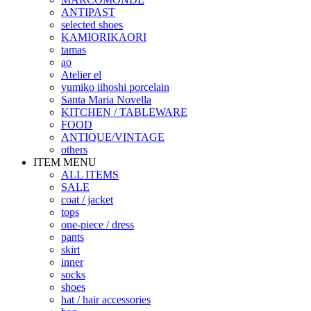
ANTIPAST
selected shoes
KAMIORIKAORI
tamas
ao
Atelier el
yumiko iihoshi porcelain
Santa Maria Novella
KITCHEN / TABLEWARE
FOOD
ANTIQUE/VINTAGE
others
ITEM MENU
ALL ITEMS
SALE
coat / jacket
tops
one-piece / dress
pants
skirt
inner
socks
shoes
hat / hair accessories