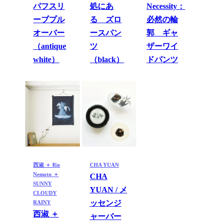
パフスリ
処にあ
Necessity：
ーブプル
る ズロ
必然の輪
オーバー
ースパン
郭 ギャ
（antique
ツ
ザーワイ
white）
（black）
ドパンツ
西淑 ＋ Rie
CHA YUAN
Nemoto ＋
CHA
SUNNY
YUAN / メ
CLOUDY
ッセンジ
RAINY
西淑 ＋
ャーバー