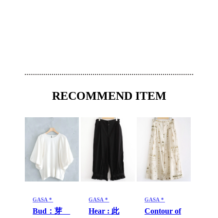
RECOMMEND ITEM
GASA＊
GASA＊
GASA＊
Bud：芽
Hear : 此
Contour of