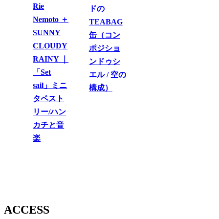
Rie
ドの
Nemoto ＋
TEABAG
SUNNY
缶（コン
CLOUDY
ポジショ
RAINY ｜
ンドゥシ
「Set
エル / 空の
sail」ミニ
構成）
タペスト
リー/ハン
カチと音
楽
ACCESS